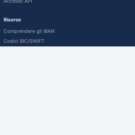
Accesso API
Risorse
Comprendere gli IBAN
Codici BIC/SWIFT
Transazioni Sicure
Azienda
Chi siamo
Informativa sulla Privacy
Contattaci
Questo servizio convalida la struttura di un IBAN, ma non ne