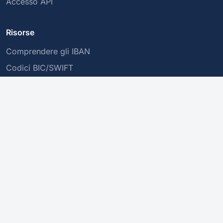
Accesso API
Risorse
Comprendere gli IBAN
Codici BIC/SWIFT
Transazioni Sicure
Azienda
Chi siamo
Informativa sulla Privacy
Contattaci
Questo servizio convalida la struttura di un IBAN, ma non ne