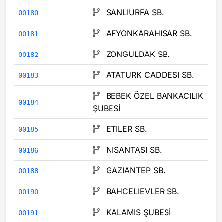
SANLIURFA SB.
00180
AFYONKARAHISAR SB.
00181
ZONGULDAK SB.
00182
ATATURK CADDESI SB.
00183
BEBEK ÖZEL BANKACILIK
00184
ŞUBESİ
ETILER SB.
00185
NISANTASI SB.
00186
GAZIANTEP SB.
00188
BAHCELIEVLER SB.
00190
KALAMIS ŞUBESİ
00191