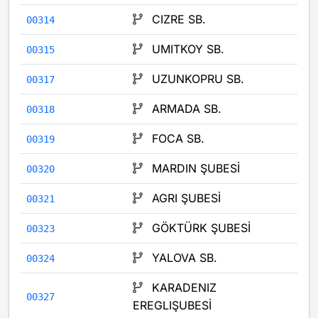
CIZRE SB.
00314
UMITKOY SB.
00315
UZUNKOPRU SB.
00317
ARMADA SB.
00318
FOCA SB.
00319
MARDIN ŞUBESİ
00320
AGRI ŞUBESİ
00321
GÖKTÜRK ŞUBESİ
00323
YALOVA SB.
00324
KARADENIZ
00327
EREGLIŞUBESİ