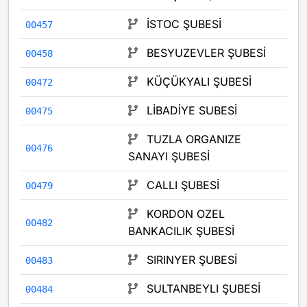
İSTOC ŞUBESİ
00457
BESYUZEVLER ŞUBESİ
00458
KÜÇÜKYALI ŞUBESİ
00472
LİBADİYE SUBESİ
00475
TUZLA ORGANIZE
00476
SANAYI ŞUBESİ
CALLI ŞUBESİ
00479
KORDON OZEL
00482
BANKACILIK ŞUBESİ
SIRINYER ŞUBESİ
00483
SULTANBEYLI ŞUBESİ
00484