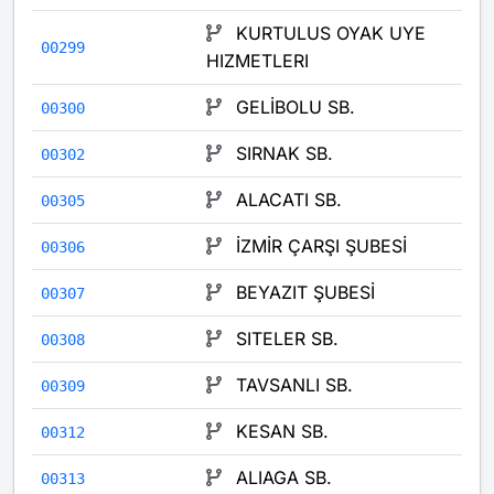
KURTULUS OYAK UYE
00299
HIZMETLERI
GELİBOLU SB.
00300
SIRNAK SB.
00302
ALACATI SB.
00305
İZMİR ÇARŞI ŞUBESİ
00306
BEYAZIT ŞUBESİ
00307
SITELER SB.
00308
TAVSANLI SB.
00309
KESAN SB.
00312
ALIAGA SB.
00313