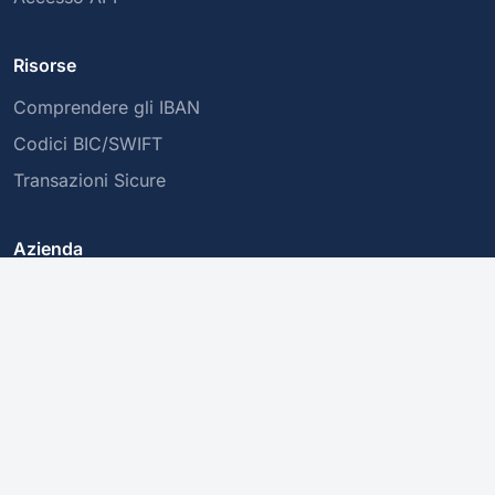
Risorse
Comprendere gli IBAN
Codici BIC/SWIFT
Transazioni Sicure
Azienda
Chi siamo
Informativa sulla Privacy
Contattaci
Questo servizio convalida la struttura di un IBAN, ma non ne