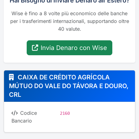
Hai Bisogno di Inviare Denaro all'Estero?
Wise è fino a 8 volte più economico delle banche
per i trasferimenti internazionali, supportando oltre
40 valute.
Invia Denaro con Wise
CAIXA DE CRÉDITO AGRÍCOLA
MÚTUO DO VALE DO TÁVORA E DOURO,
CRL
Codice
2160
Bancario