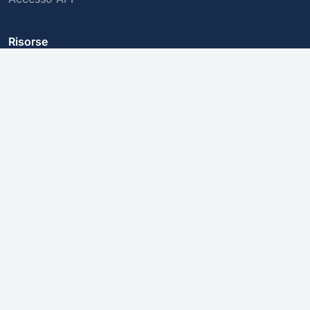
Risorse
Comprendere gli IBAN
Codici BIC/SWIFT
Transazioni Sicure
Azienda
Chi siamo
Informativa sulla Privacy
Contattaci
Questo servizio convalida la struttura di un IBAN, ma non ne